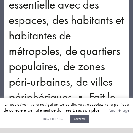
essentielle avec des
espaces, des habitants et
habitantes de
métropoles, de quartiers
populaires, de zones
péri-urbaines, de villes
périphériques • Fait le
En poursuivant votre navigation sur ce site, vous acceptez notre politique
lien avec des travaux
de collecte et de traitement de données
En savoir plus
.
Paramétrage
des cookies
J'accepte
réalisés à Lyon et