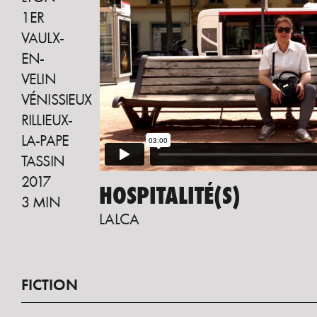
1ER
VAULX-
EN-
VELIN
VÉNISSIEUX
RILLIEUX-
LA-PAPE
TASSIN
2017
HOSPITALITÉ(S)
3 MIN
LALCA
FICTION