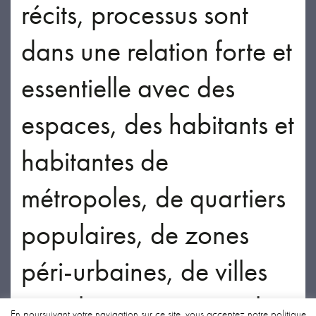
récits, processus sont
dans une relation forte et
essentielle avec des
espaces, des habitants et
habitantes de
métropoles, de quartiers
populaires, de zones
péri-urbaines, de villes
périphériques • Fait le
En poursuivant votre navigation sur ce site, vous acceptez notre politique