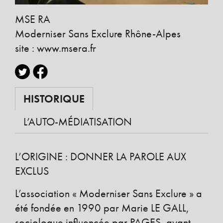
MSE RA
Moderniser Sans Exclure Rhône-Alpes
site :
www.msera.fr
HISTORIQUE
L’AUTO-MÉDIATISATION
L’ORIGINE : DONNER LA PAROLE AUX
EXCLUS
L’association « Moderniser Sans Exclure » a
été fondée en 1990 par Marie LE GALL,
sociologue influencée par PAGES, ayant