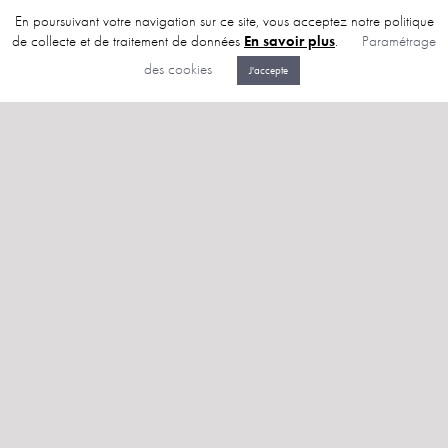
En poursuivant votre navigation sur ce site, vous acceptez notre politique
Plateforme
de collecte et de traitement de données
En savoir plus
.
Paramétrage
Ici
des cookies
J'accepte
69008
Lyon –
France
© 2026 Plateforme Ici