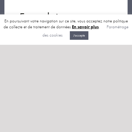
Formulaire
En poursuivant votre navigation sur ce site, vous acceptez notre politique
de collecte et de traitement de données
En savoir plus
.
Paramétrage
des cookies
J'accepte
NOUS CONTACTER
contact@plateformeici.fr
ÊTRE INFORMÉ