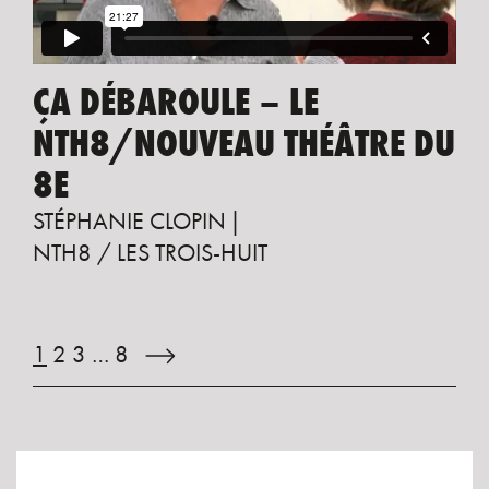
ÇA DÉBAROULE – LE
NTH8/NOUVEAU THÉÂTRE DU
8E
STÉPHANIE CLOPIN
NTH8 / LES TROIS-HUIT
1
2
3
…
8